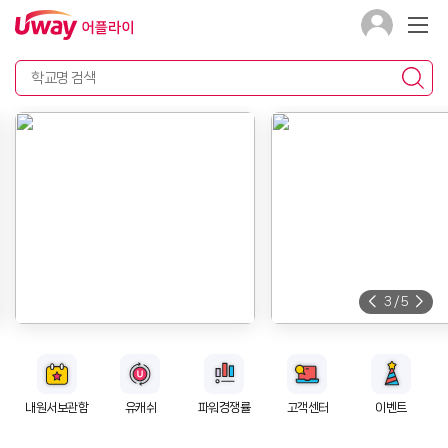
3
/
5
내원서보관함
유캐쉬
파워경쟁률
고객센터
이벤트