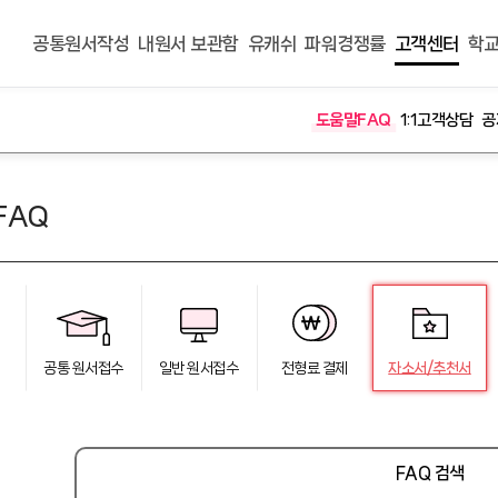
공통원서작성
내원서 보관함
유캐쉬
파워경쟁률
고객센터
학교
도움말FAQ
1:1고객상담
공
FAQ
공통 원서접수
일반 원서접수
전형료 결제
자소서/추천서
FAQ 검색